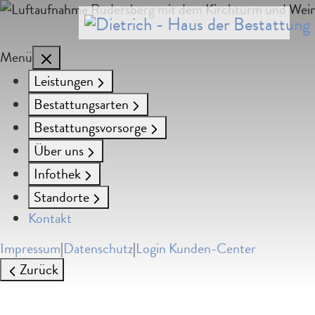
Menü
Leistungen
Bestattungsarten
Bestattungsvorsorge
Über uns
Infothek
Standorte
Kontakt
Impressum
|
Datenschutz
|
Login Kunden-Center
Zurück